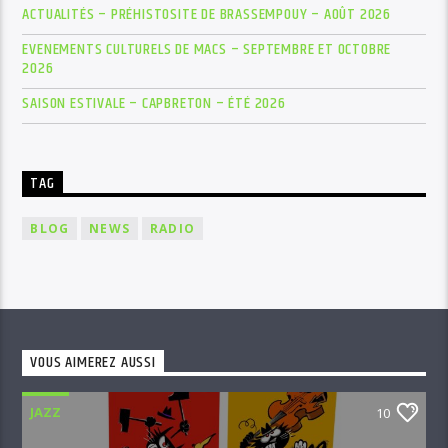
ACTUALITÉS – PRÉHISTOSITE DE BRASSEMPOUY – AOÛT 2026
EVENEMENTS CULTURELS DE MACS – SEPTEMBRE ET OCTOBRE
2026
SAISON ESTIVALE – CAPBRETON – ÉTÉ 2026
TAG
BLOG
NEWS
RADIO
VOUS AIMEREZ AUSSI
JAZZ
10