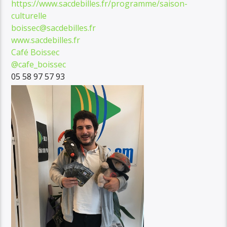
https://www.sacdebilles.fr/
programme/saison-
culturelle
boissec@sacdebilles.fr
www.sacdebilles.fr
Café Boissec
@cafe_boissec
05 58 97 57 93