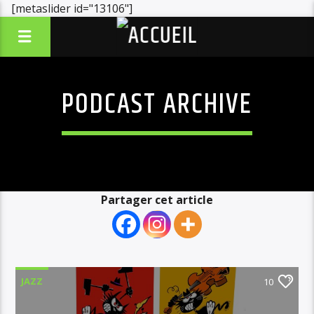
[metaslider id="13106"]
PODCAST ARCHIVE
Partager cet article
JAZZ
10