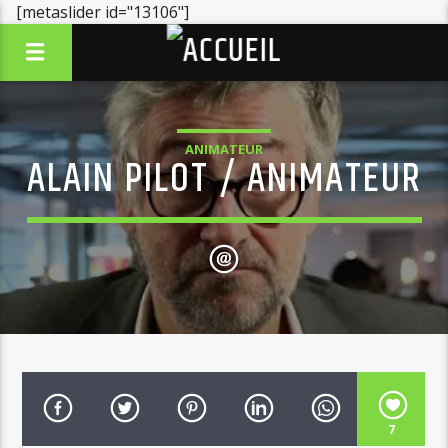
[metaslider id="13106"]
ANIMATEUR
ALAIN PILOT / ANIMATEUR
7